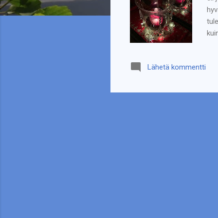
hyv
tul
kui
men
kes
Lähetä kommentti
käy
Sel
Iha