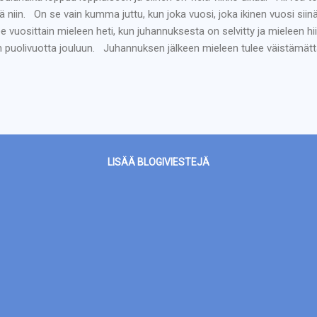
ä niin. On se vain kumma juttu, kun joka vuosi, joka ikinen vuosi sii
ee vuosittain mieleen heti, kun juhannuksesta on selvitty ja mieleen hiip
n puolivuotta jouluun. Juhannuksen jälkeen mieleen tulee väistämä
tyä, että nyt sitten alkaa illat pimenemään ja syksy on ovella tuota 
ä on usein vasta alussa ja sitä jatkuu vielä elo-syyskuulle asti. Mutta
. Ensimmäiset varsinaiset joulujutut tuli nähtyä Lontoossa syksyllä, 
fridges-tavaratalossa. Siellä oli yksi kokonainen kerros varattuna joul
stelimme ...
LISÄÄ BLOGIVIESTEJÄ