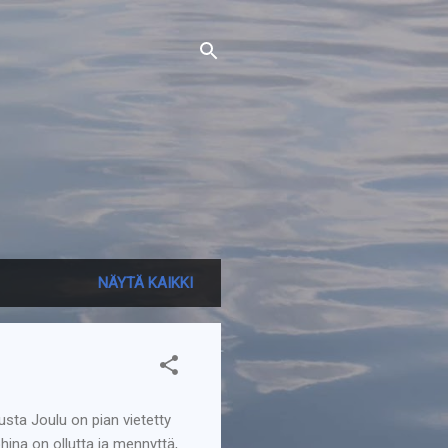
NÄYTÄ KAIKKI
sta Joulu on pian vietetty
ohina on ollutta ja mennyttä,