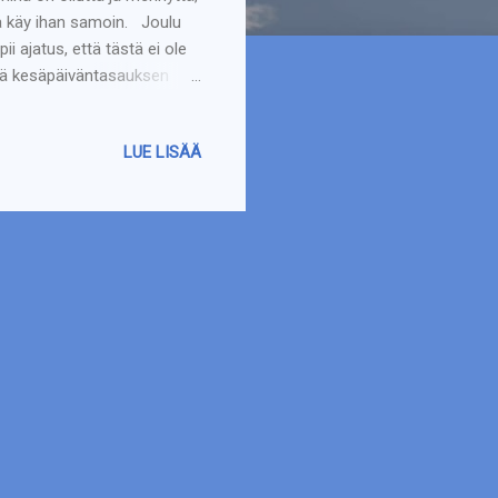
nä käy ihan samoin. Joulu
ii ajatus, että tästä ei ole
ttä kesäpäiväntasauksen
pikaa. Järkyttävää, vaikka
 näin siinä kuitenkin aina
LUE LISÄÄ
kun kävimme siellä
utavaroille ja -koristeille.