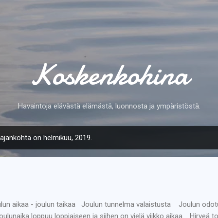
Siirry pääsisältöön
Koskenkohina
Havaintoja elävästä elämästä, luonnosta ja ympäristöstä.
n ajankohta on helmikuu, 2019.
lun aikaa - joulun taikaa Joulun tunnelma valaistusta Joulun odotu
 joulunaika loppuu loppiaiseen ja siihen on vielä viikko aikaa. Hirveä t