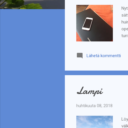
Nyt
sät
hui
ope
tun
kot
san
Lähetä kommentti
suk
puh
Sam
Lampi
huhtikuuta 08, 2018
Löy
väl