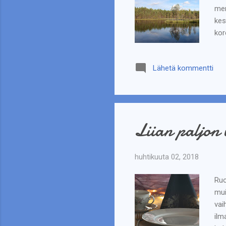
men
kes
kor
ran
ran
Lähetä kommentti
Ran
ran
sei
Liian paljon 
huhtikuuta 02, 2018
Ruo
mui
vai
ilm