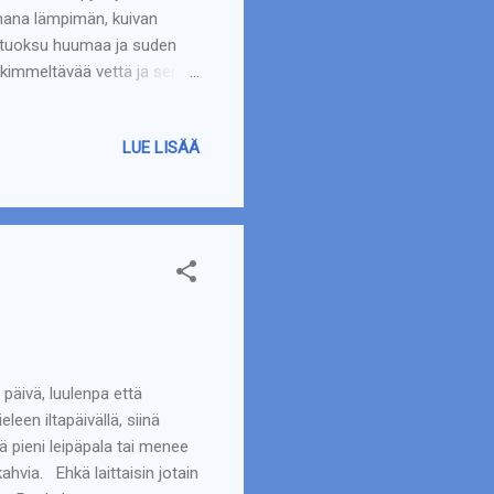
hana lämpimän, kuivan
n tuoksu huumaa ja suden
kimmeltävää vettä ja sen
ranta! Tutustuminen Koska
e kiertämään vesistöä.
LUE LISÄÄ
me kulkemaan. Vedessä ihan
ä ei näy. Vesirajassa
päivä, luulenpa että
een iltapäivällä, siinä
ä pieni leipäpala tai menee
ahvia. Ehkä laittaisin jotain