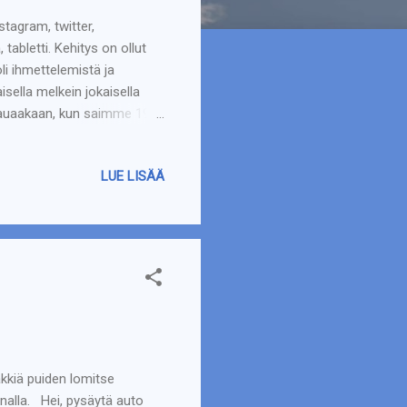
tagram, twitter,
tabletti. Kehitys on ollut
i ihmettelemistä ja
ella melkein jokaisella
 kauaakaan, kun saimme 1968
itten, kun se soi mitä siihen
ajan tai talonomistajan
LUE LISÄÄ
na valkoinen painava
rattu vain aikuisille.
kkiä puiden lomitse
innalla. Hei, pysäytä auto