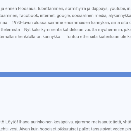
 ja ennen Flossaus, tubettaminen, sormihyrrä ja däppäys, youtube, ins
tääminen, facobook, internet, google, sosiaalinen media, älykännykkä, 
maa. 1990-luvun alussa saimme ensimmäisen kännykän, siinä sitä ol
ttelemista. Nyt kaksikymmentä kahdeksan vuotta myöhemmin, jokais
temallani henkilöllä on kännykkä. Tuntuu ettei siitä kuitenkaan ole
ipuhelimen ja se vasta oli hienoa. Odotettiin että joku soittaisi. Ja s
otaan. Yleisesti oli tapana tuolloin vastata niin, että sanottiin vasta
unimi. Ensimmäinen kosketus puhelimeen oli se, kun enollani oli iha
elin joskus -62 vuonna. Lapset eivät siihen saaneet koskea, se oli va
aan aikaan kotikatumme päässä oli puhelinkoppi, joka veti puolee...
tö Löytö! Ihana aurinkoinen kesäpäivä, ajamme metsäautotietä, yhtä
kehtii vesi. Aivan kuin hopeiset pikkuruiset pallot tanssisivat veden p