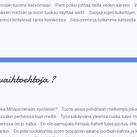
nään tuonne katsomaan. Pieni polku johtaa tieltä veden ääreen. I
äisen metsän ja suon tuoksu täyttää aistit. Suopursujen kukintoje
ennot lentelevät ranta heinikossa. Seisomme ja tutkimme katseella 
toja. Tämä näyttää lammelta vai olisiko tämä pieni järvi. Lammen 
nat näyttävät suolta käymme vaihtamassa kumisaappaat ja lähdimm
nan tuntumassa ihan vesirajassa kiertää polku jotka pitkin lähdem
nan tuntumassa on siellä täällä lumpeenlehtiä, mutta kauempana niit
soessa maa antaa hiukan periksi ja painuu askelten alla....
vaihtoehtoja ?
ka Mitäpä tänään syötäisiin? Tuota asiaa pohditaan melkeinpä joka 
ssakin perheissä kuin meillä. Työssäkäyvänä yleensä ruoka tulee miel
heessa on jo nälkä. En ole aamupala ihmisiä, kahvit tulee juotua, ehk
ankin. En pidä ruokatuntia, joten työpäivän aikana juodaan kahvia ja k