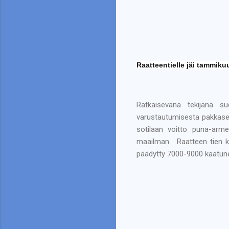
Raatteentielle jäi tammik
Ratkaisevana tekijänä su
varustautumisesta pakkasee
sotilaan voitto puna-arme
maailman. Raatteen tien ku
päädytty 7000-9000 kaatune