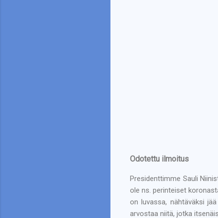
Odotettu ilmoitus
Presidenttimme Sauli Niinis
ole ns. perinteiset koronas
on luvassa, nähtäväksi jää
arvostaa niitä, jotka itsenä