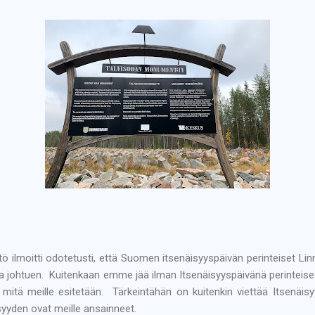
tö ilmoitti odotetusti, että Suomen itsenäisyyspäivän perinteiset Lin
ta johtuen. Kuitenkaan emme jää ilman Itsenäisyyspäivänä perinteisest
 mitä meille esitetään. Tärkeintähän on kuitenkin viettää Itsenäis
isyyden ovat meille ansainneet.