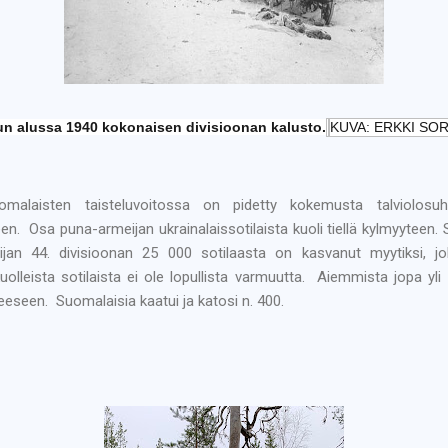
uun alussa 1940 kokonaisen divisioonan kalusto.
KUVA: ERKKI SOR
omalaisten taisteluvoitossa on pidetty kokemusta talviolosuh
n. Osa puna-armeijan ukrainalaissotilaista kuoli tiellä kylmyyteen.
ijan 44. divisioonan 25 000 sotilaasta on kasvanut myytiksi, 
olleista sotilaista ei ole lopullista varmuutta. Aiemmista jopa yli
eseen. Suomalaisia kaatui ja katosi n. 400.