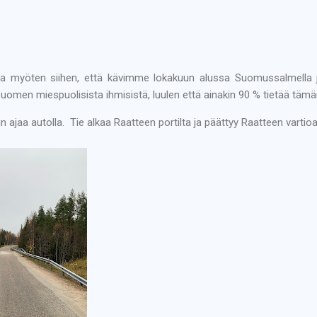
ltaa myöten siihen, että kävimme lokakuun alussa Suomussalmella
uomen miespuolisista ihmisistä, luulen että ainakin 90 % tietää tämän
 ajaa autolla. Tie alkaa Raatteen portilta ja päättyy Raatteen vartio