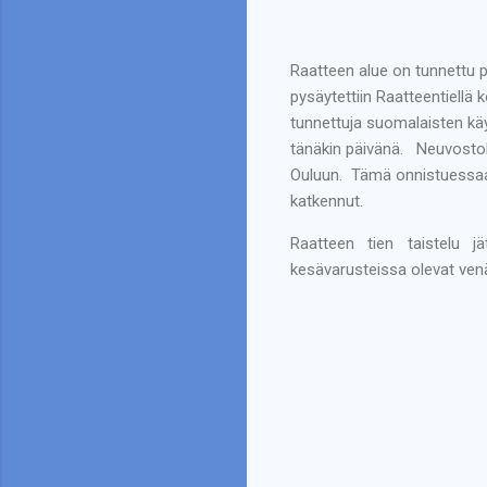
Raatteen alue on tunnettu 
pysäytettiin Raatteentiellä
tunnettuja suomalaisten käy
tänäkin päivänä.
Neuvostol
Ouluun.
Tämä onnistuessaan 
katkennut.
Raatteen tien taistelu j
kesävarusteissa olevat venä