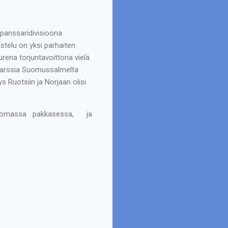
 panssaridivisioona
istelu on yksi parhaiten
rena torjuntavoittona vielä
 marssia Suomussalmelta
 Ruotsiin ja Norjaan olisi
ttomassa pakkasessa,
ja