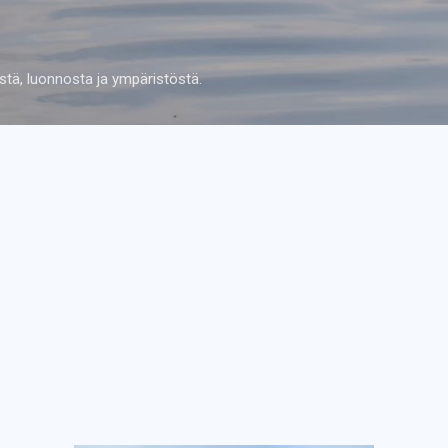
Siirry pääsisältöön
stä, luonnosta ja ympäristöstä.