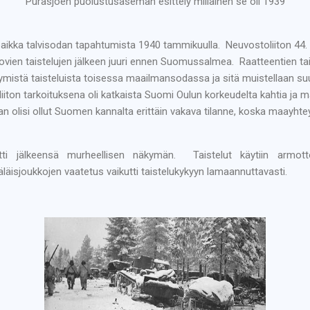
Purasjoen puolustusaseman esittely millainen se oli 1939
paikka talvisodan tapahtumista 1940 tammikuulla.
Neuvostoliiton 44.
 kovien taistelujen jälkeen juuri ennen Suomussalmea.
Raatteentien ta
mistä taisteluista toisessa maailmansodassa ja sitä muistellaan suu
iiton tarkoituksena oli katkaista Suomi Oulun korkeudelta kahtia ja
olisi ollut Suomen kannalta erittäin vakava tilanne, koska maayhteys
ätti jälkeensä murheellisen näkymän.
Taistelut käytiin armo
läisjoukkojen vaatetus vaikutti taistelukykyyn lamaannuttavasti.