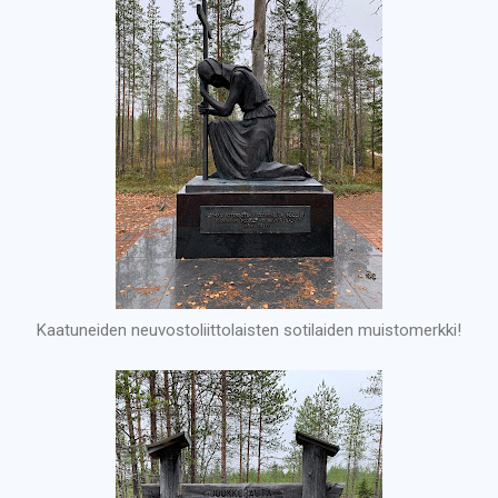
Kaatuneiden neuvostoliittolaisten sotilaiden muistomerkki!