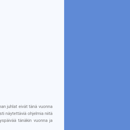
nan juhlat eivät tänä vuonna
i näytettäviä ohjelmia niitä
yyspäivää tänäkin vuonna ja